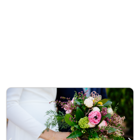
En nuestro portfolio encontraréis
espacios, estilos y formas de
celebrar muy distintas, pero
todas comparten una
planificación rigurosa, una
estética coherente y la emoción
de las parejas que confiaron en
nosotras.
Ver portfolio