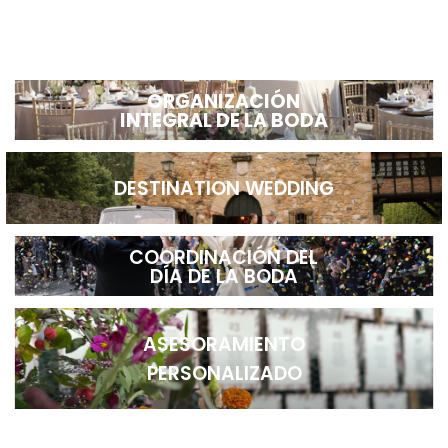
ORGANIZACIÓN
INTEGRAL DE LA BODA
DESTINATION WEDDING
COORDINACIÓN DEL
DÍA DE LA BODA
ASESORAMIENTO
PERSONALIZADO