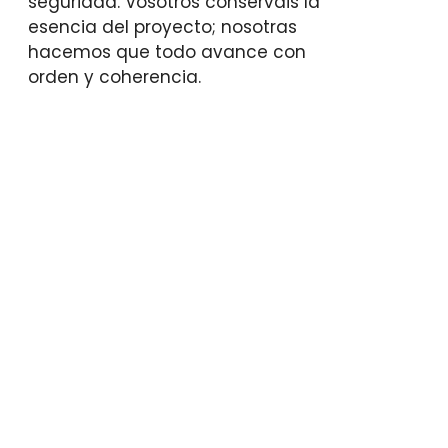
seguridad. Vosotros conserváis la
esencia del proyecto; nosotras
hacemos que todo avance con
orden y coherencia.
Nos encargamos de…
Definir vuestro estilo
Planificar
tiempos y
presupuesto