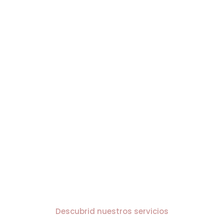
Seleccionar
espacios y
proveedores
Coordinar a cada
profesional
Diseñar una boda
con sentido
Resolver cualquier
imprevisto
Y sobre todo,
conseguir que
disfrutéis del proceso y del gran
día
Descubrid nuestros servicios