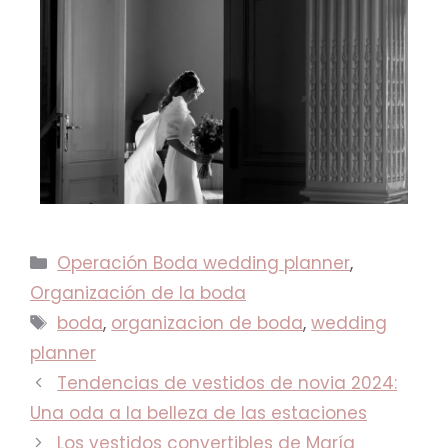
Operación Boda wedding planner
,
Organización de la boda
boda
,
organizacion de boda
,
wedding
planner
Tendencias de vestidos de novia 2024:
Una oda a la belleza de las estaciones
Los vestidos convertibles de María