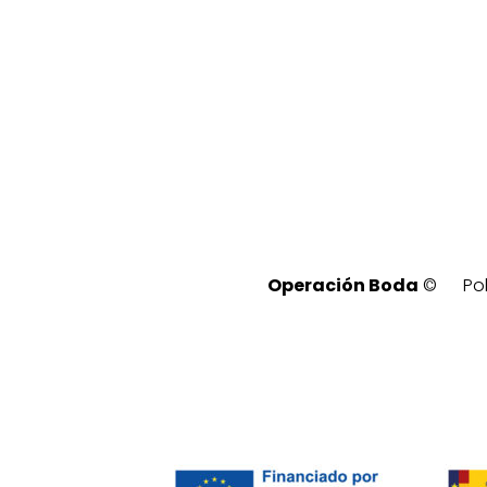
Operación Boda
©
Po